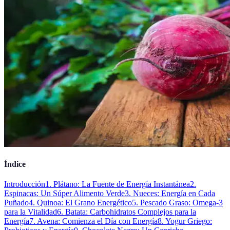
Índice
Introducción
1. Plátano: La Fuente de Energía Instantánea
2.
Espinacas: Un Súper Alimento Verde
3. Nueces: Energía en Cada
Puñado
4. Quinoa: El Grano Energético
5. Pescado Graso: Omega-3
para la Vitalidad
6. Batata: Carbohidratos Complejos para la
Energía
7. Avena: Comienza el Día con Energía
8. Yogur Griego: