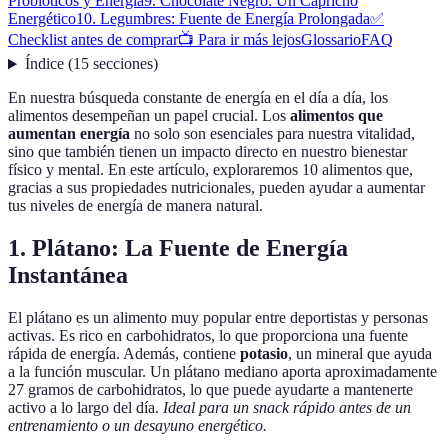
Probioticos y Energía
9. Chocolate Negro: Un Capricho
Energético
10. Legumbres: Fuente de Energía Prolongada
✅
Checklist antes de comprar
📺 Para ir más lejos
Glossario
FAQ
Índice
(
15
secciones
)
En nuestra búsqueda constante de energía en el día a día, los
alimentos desempeñan un papel crucial. Los
alimentos que
aumentan energía
no solo son esenciales para nuestra vitalidad,
sino que también tienen un impacto directo en nuestro bienestar
físico y mental. En este artículo, exploraremos 10 alimentos que,
gracias a sus propiedades nutricionales, pueden ayudar a aumentar
tus niveles de energía de manera natural.
1. Plátano: La Fuente de Energía
Instantánea
El plátano es un alimento muy popular entre deportistas y personas
activas. Es rico en carbohidratos, lo que proporciona una fuente
rápida de energía. Además, contiene
potasio
, un mineral que ayuda
a la función muscular. Un plátano mediano aporta aproximadamente
27 gramos de carbohidratos, lo que puede ayudarte a mantenerte
activo a lo largo del día.
Ideal para un snack rápido antes de un
entrenamiento o un desayuno energético.