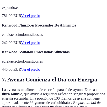
expondo.es
781.00
EUR
Ver el precio
Kenwood Fhm155si Procesador De Alimentos
eurekaelectrodomesticos.es
242.00
EUR
Ver el precio
Kenwood Kvl8460s Procesador Alimentos
eurekaelectrodomesticos.es
445.00
EUR
Ver el precio
7. Avena: Comienza el Día con Energía
La avena es un alimento de elección para el desayuno. Es rica en
fibra soluble
, que ayuda a regular el azúcar en sangre y proporciona
energía sostenida. Una porción de 100 gramos de avena contiene
aproximadamente 66 gramos de carbohidratos.
Prepara un bol de
avena con frutas y nueces para un desayuno completo y