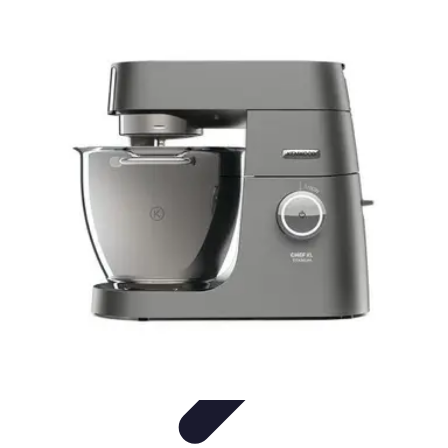
Vitalidad Sana
Ejercicio y Salud
Salud Mental
Salud y Bienestar
Nutrición
Bienestar
y Vitalidad
Vitalidad Sana