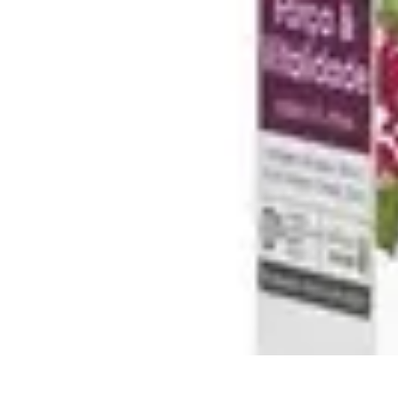
Vitalidad Sana
Ejercicio y Salud
Salud Mental
Salud y Bienestar
Nutrición
Bienestar y 
Vitalidad Sana