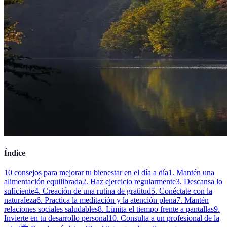
Índice
10 consejos para mejorar tu bienestar en el día a día
1. Mantén una
alimentación equilibrada
2. Haz ejercicio regularmente
3. Descansa lo
suficiente
4. Creación de una rutina de gratitud
5. Conéctate con la
naturaleza
6. Practica la meditación y la atención plena
7. Mantén
relaciones sociales saludables
8. Limita el tiempo frente a pantallas
9.
Invierte en tu desarrollo personal
10. Consulta a un profesional de la