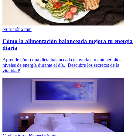
Nutrición
6
min
Cómo la alimentación balanceada mejora tu energía
diaria
Aprende cómo una dieta balanceada te ayuda a mantener altos
niveles de energía durante el día. ¡Descubre los secretos de la
vitalidad!
Meditación y Bienestar
6
min