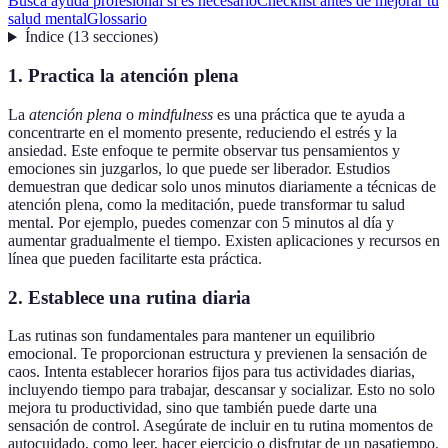
Busca ayuda profesional si es necesario
Checklist antes de mejorar tu
salud mental
Glossario
Índice
(
13
secciones
)
1. Practica la atención plena
La
atención plena
o
mindfulness
es una práctica que te ayuda a
concentrarte en el momento presente, reduciendo el estrés y la
ansiedad. Este enfoque te permite observar tus pensamientos y
emociones sin juzgarlos, lo que puede ser liberador. Estudios
demuestran que dedicar solo unos minutos diariamente a técnicas de
atención plena, como la meditación, puede transformar tu salud
mental. Por ejemplo, puedes comenzar con 5 minutos al día y
aumentar gradualmente el tiempo. Existen aplicaciones y recursos en
línea que pueden facilitarte esta práctica.
2. Establece una rutina diaria
Las rutinas son fundamentales para mantener un equilibrio
emocional. Te proporcionan estructura y previenen la sensación de
caos. Intenta establecer horarios fijos para tus actividades diarias,
incluyendo tiempo para trabajar, descansar y socializar. Esto no solo
mejora tu productividad, sino que también puede darte una
sensación de control. Asegúrate de incluir en tu rutina momentos de
autocuidado, como leer, hacer ejercicio o disfrutar de un pasatiempo.