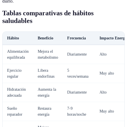
diario.
Tablas comparativas de hábitos
saludables
Hábito
Beneficio
Frecuencia
Impacto Energé
Alimentación
Mejora el
Diariamente
Alto
equilibrada
metabolismo
Ejercicio
Libera
5
Muy alto
regular
endorfinas
veces/semana
Hidratación
Aumenta la
Diariamente
Alto
adecuada
energía
Sueño
Restaura
7-9
Muy alto
reparador
energía
horas/noche