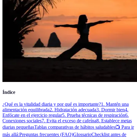
Índice
¿Qué es la vitalidad diaria y por qué es importante?
1. Mantén una
alimentación equilibrada
2. Hidratación adecuada
3. Dormir bien
4.
Enfócate en el ejercicio regular
5. Prueba técnicas de respiración
6.
Conexiones sociales
7. Evita el exceso de cafeína
8. Establece metas
diarias pequeñas
Tablas comparativas de hábitos saludables
📺 Para ir
más allá:
Preguntas frecuentes (FAQ)
Glossario
Checklist antes de