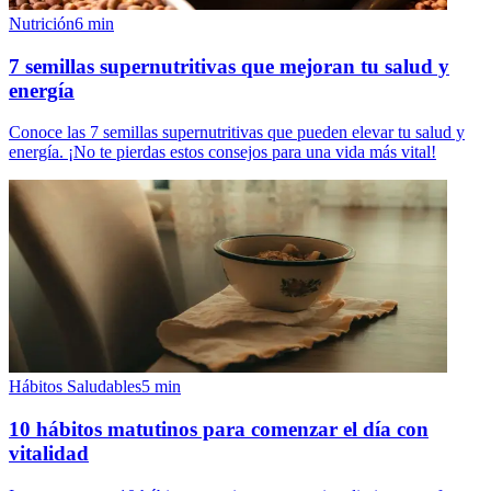
Nutrición
6
min
7 semillas supernutritivas que mejoran tu salud y
energía
Conoce las 7 semillas supernutritivas que pueden elevar tu salud y
energía. ¡No te pierdas estos consejos para una vida más vital!
Hábitos Saludables
5
min
10 hábitos matutinos para comenzar el día con
vitalidad