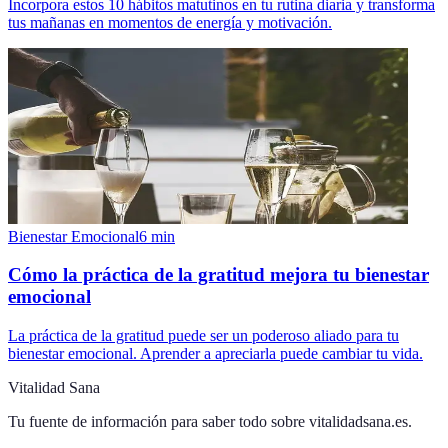
Incorpora estos 10 hábitos matutinos en tu rutina diaria y transforma
tus mañanas en momentos de energía y motivación.
Bienestar Emocional
6
min
Cómo la práctica de la gratitud mejora tu bienestar
emocional
La práctica de la gratitud puede ser un poderoso aliado para tu
bienestar emocional. Aprender a apreciarla puede cambiar tu vida.
Vitalidad Sana
Tu fuente de información para saber todo sobre
vitalidadsana.es
.