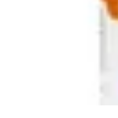
Vitalidad Sana
Ejercicio y Salud
Salud Mental
Salud y Bienestar
Nutrición
Bienestar y 
Vitalidad Sana