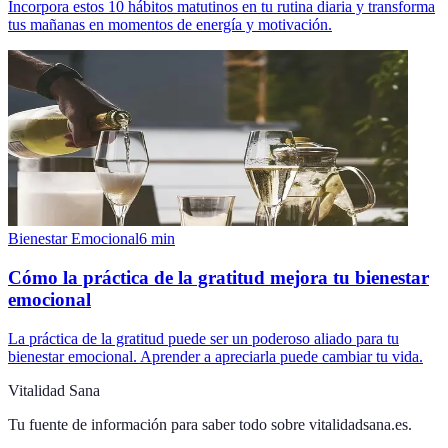
Incorpora estos 10 hábitos matutinos en tu rutina diaria y transforma
tus mañanas en momentos de energía y motivación.
Bienestar Emocional
6
min
Cómo la práctica de la gratitud mejora tu bienestar
emocional
La práctica de la gratitud puede ser un poderoso aliado para tu
bienestar emocional. Aprender a apreciarla puede cambiar tu vida.
Vitalidad Sana
Tu fuente de información para saber todo sobre
vitalidadsana.es
.