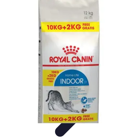
Vitalidad Sana
Ejercicio y Salud
Salud Mental
Salud y Bienestar
Nutrición
Bienestar
y Vitalidad
Vitalidad Sana