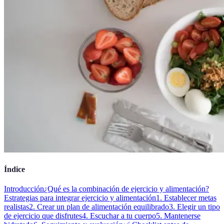
Índice
Introducción
¿Qué es la combinación de ejercicio y alimentación?
Estrategias para integrar ejercicio y alimentación
1. Establecer metas
realistas
2. Crear un plan de alimentación equilibrado
3. Elegir un tipo
de ejercicio que disfrutes
4. Escuchar a tu cuerpo
5. Mantenerse