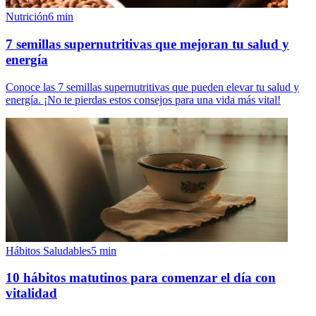
Nutrición
6
min
7 semillas supernutritivas que mejoran tu salud y
energía
Conoce las 7 semillas supernutritivas que pueden elevar tu salud y
energía. ¡No te pierdas estos consejos para una vida más vital!
Hábitos Saludables
5
min
10 hábitos matutinos para comenzar el día con
vitalidad