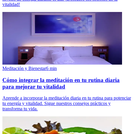
vitalidad!
Meditación y Bienestar
6
min
Cómo integrar la meditación en tu rutina diaria
para mejorar tu vitalidad
Aprende a incorporar la meditación diaria en tu rutina para potenciar
tu energía y vitalidad. Sigue nuestros consejos prácticos y
transforma tu vida.