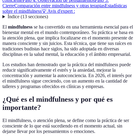
consciente
Paso 4: Observación de pensamientos
Paso 5:
Cierre
Comparación entre mindfulness y otras terapias
Estadísticas
sobre el mindfulness
💡 Avis d'expert :
Índice
(
13
secciones
)
El
mindfulness
se ha convertido en una herramienta esencial para el
bienestar mental en el mundo contemporáneo. Su práctica se basa en
la atención plena, que implica focalizarse en el momento presente de
manera consciente y sin juicios. Esta técnica, que tiene sus raíces en
tradiciones budistas hace siglos, ha sido adoptada en diversas
disciplinas en la salud mental, la educación y el ámbito empresarial.
Los estudios han demostrado que la práctica del mindfulness puede
reducir significativamente el estrés y la ansiedad, mejorar la
concentración y aumentar la autoconciencia. En 2026, el interés por
el mindfulness sigue creciendo, con un aumento en la cantidad de
talleres y programas ofrecidos en clínicas y empresas.
¿Qué es el mindfulness y por qué es
importante?
El mindfulness, o atención plena, se define como la práctica de ser
consciente de lo que está sucediendo en el momento actual, sin
dejarse llevar por los pensamientos o emociones.