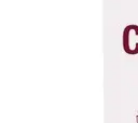
Vitalidad Sana
Ejercicio y Salud
Salud Mental
Salud y Bienestar
Nutrición
Bienestar y 
Vitalidad Sana