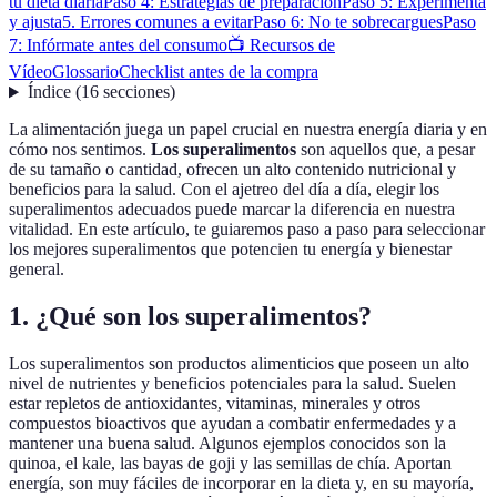
tu dieta diaria
Paso 4: Estrategias de preparación
Paso 5: Experimenta
y ajusta
5. Errores comunes a evitar
Paso 6: No te sobrecargues
Paso
7: Infórmate antes del consumo
📺 Recursos de
Vídeo
Glossario
Checklist antes de la compra
Índice
(
16
secciones
)
La alimentación juega un papel crucial en nuestra energía diaria y en
cómo nos sentimos.
Los superalimentos
son aquellos que, a pesar
de su tamaño o cantidad, ofrecen un alto contenido nutricional y
beneficios para la salud. Con el ajetreo del día a día, elegir los
superalimentos adecuados puede marcar la diferencia en nuestra
vitalidad. En este artículo, te guiaremos paso a paso para seleccionar
los mejores superalimentos que potencien tu energía y bienestar
general.
1. ¿Qué son los superalimentos?
Los superalimentos son productos alimenticios que poseen un alto
nivel de nutrientes y beneficios potenciales para la salud. Suelen
estar repletos de antioxidantes, vitaminas, minerales y otros
compuestos bioactivos que ayudan a combatir enfermedades y a
mantener una buena salud. Algunos ejemplos conocidos son la
quinoa, el kale, las bayas de goji y las semillas de chía. Aportan
energía, son muy fáciles de incorporar en la dieta y, en su mayoría,