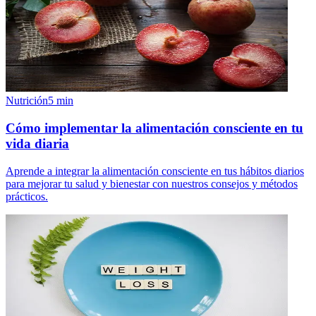
Nutrición
5
min
Cómo implementar la alimentación consciente en tu
vida diaria
Aprende a integrar la alimentación consciente en tus hábitos diarios
para mejorar tu salud y bienestar con nuestros consejos y métodos
prácticos.