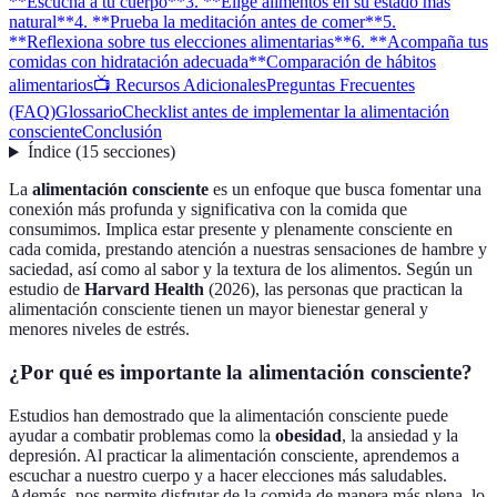
**Escucha a tu cuerpo**
3. **Elige alimentos en su estado más
natural**
4. **Prueba la meditación antes de comer**
5.
**Reflexiona sobre tus elecciones alimentarias**
6. **Acompaña tus
comidas con hidratación adecuada**
Comparación de hábitos
alimentarios
📺 Recursos Adicionales
Preguntas Frecuentes
(FAQ)
Glossario
Checklist antes de implementar la alimentación
consciente
Conclusión
Índice
(
15
secciones
)
La
alimentación consciente
es un enfoque que busca fomentar una
conexión más profunda y significativa con la comida que
consumimos. Implica estar presente y plenamente consciente en
cada comida, prestando atención a nuestras sensaciones de hambre y
saciedad, así como al sabor y la textura de los alimentos. Según un
estudio de
Harvard Health
(2026), las personas que practican la
alimentación consciente tienen un mayor bienestar general y
menores niveles de estrés.
¿Por qué es importante la alimentación consciente?
Estudios han demostrado que la alimentación consciente puede
ayudar a combatir problemas como la
obesidad
, la ansiedad y la
depresión. Al practicar la alimentación consciente, aprendemos a
escuchar a nuestro cuerpo y a hacer elecciones más saludables.
Además, nos permite disfrutar de la comida de manera más plena, lo