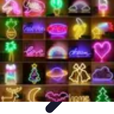
Vitalidad Sana
Ejercicio y Salud
Salud Mental
Salud y Bienestar
Nutrición
Bienestar
y Vitalidad
Vitalidad Sana