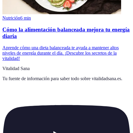
Nutrición
6
min
Cómo la alimentación balanceada mejora tu energía
diaria
Aprende cómo una dieta balanceada te ayuda a mantener altos
niveles de energía durante el día. ¡Descubre los secretos de la
vitalidad!
Vitalidad Sana
Tu fuente de información para saber todo sobre
vitalidadsana.es
.