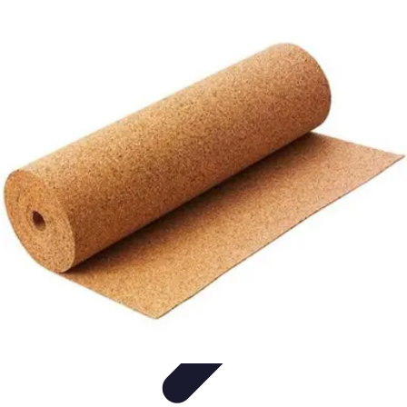
Vitalidad Sana
Ejercicio y Salud
Salud Mental
Salud y Bienestar
Nutrición
Bienestar
y Vitalidad
Vitalidad Sana