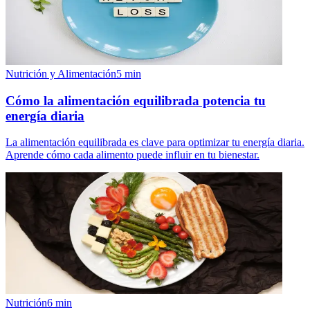
Nutrición y Alimentación
5
min
Cómo la alimentación equilibrada potencia tu
energía diaria
La alimentación equilibrada es clave para optimizar tu energía diaria.
Aprende cómo cada alimento puede influir en tu bienestar.
Nutrición
6
min