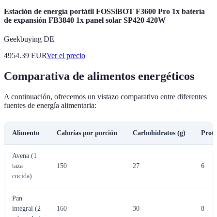
Estación de energía portátil FOSSiBOT F3600 Pro 1x batería
de expansión FB3840 1x panel solar SP420 420W
Geekbuying DE
4954.39
EUR
Ver el precio
Comparativa de alimentos energéticos
A continuación, ofrecemos un vistazo comparativo entre diferentes
fuentes de energía alimentaria:
Alimento
Calorías por porción
Carbohidratos (g)
Prote
Avena (1
taza
150
27
6
cocida)
Pan
integral (2
160
30
8