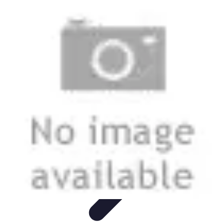
Vitalidad Sana
Ejercicio y Salud
Salud Mental
Salud y Bienestar
Nutrición
Bienestar
y Vitalidad
Vitalidad Sana