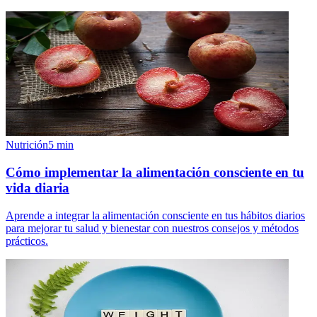
Nutrición
5
min
Cómo implementar la alimentación consciente en tu
vida diaria
Aprende a integrar la alimentación consciente en tus hábitos diarios
para mejorar tu salud y bienestar con nuestros consejos y métodos
prácticos.