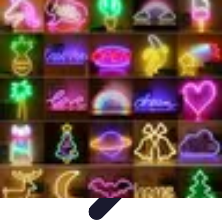
Vitalidad Sana
Ejercicio y Salud
Salud Mental
Salud y Bienestar
Nutrición
Bienestar
y Vitalidad
Vitalidad Sana