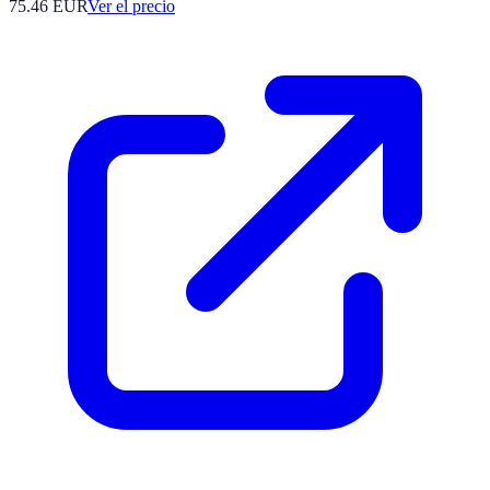
75.46
EUR
Ver el precio