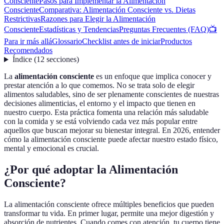
Consciente
Pasos para Implementar la Alimentación
Consciente
Comparativa: Alimentación Consciente vs. Dietas
Restrictivas
Razones para Elegir la Alimentación
Consciente
Estadísticas y Tendencias
Preguntas Frecuentes (FAQ)
📺
Para ir más allá
Glossario
Checklist antes de iniciar
Productos
Recomendados
Índice
(
12
secciones
)
La
alimentación consciente
es un enfoque que implica conocer y
prestar atención a lo que comemos. No se trata solo de elegir
alimentos saludables, sino de ser plenamente conscientes de nuestras
decisiones alimenticias, el entorno y el impacto que tienen en
nuestro cuerpo. Esta práctica fomenta una relación más saludable
con la comida y se está volviendo cada vez más popular entre
aquellos que buscan mejorar su bienestar integral. En 2026, entender
cómo la alimentación consciente puede afectar nuestro estado físico,
mental y emocional es crucial.
¿Por qué adoptar la Alimentación
Consciente?
La alimentación consciente ofrece múltiples beneficios que pueden
transformar tu vida. En primer lugar, permite una mejor digestión y
absorción de nutrientes. Cuando comes con atención, tu cuerpo tiene