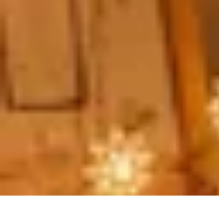
Vitalidad Sana
Ejercicio y Salud
Salud Mental
Salud y Bienestar
Nutrición
Bienestar y 
Vitalidad Sana