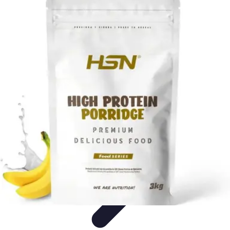
Vitalidad Sana
Ejercicio y Salud
Salud Mental
Salud y Bienestar
Nutrición
Bienestar
y Vitalidad
Vitalidad Sana