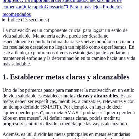
progreso
7. La importancia del autocuidado
Checklist antes de
comenzar
Quiz rápido
Glossario
📺 Para ir más lejos:
Productos
recomendados
Índice
(
13
secciones
)
La motivación es un componente crucial para lograr un estilo de
vida saludable. Mantenerla activa puede ser desafiante,
especialmente cuando la rutina diaria se vuelve monótona o cuando
los resultados deseados no llegan tan rápido como esperábamos. En
este artículo, exploraremos diversas estrategias que te ayudarán a
mantener el enfoque y la determinación en tu camino hacia una vida
más saludable.
1. Establecer metas claras y alcanzables
Uno de los primeros pasos para mantener la motivación en un estilo
de vida saludable es establecer
metas claras y alcanzables
. Estas
metas deben ser específicas, medibles, alcanzables, relevantes y con
un tiempo definido (SMART). Por ejemplo, en lugar de decir
"quiero perder peso", una meta SMART podría ser "quiero perder 5
kilos en tres meses". Al definir metas claras, podrás medir tu
progreso y sentirte realizado a medida que las vayas alcanzando.
Además, es útil dividir las metas principales en metas secundarias