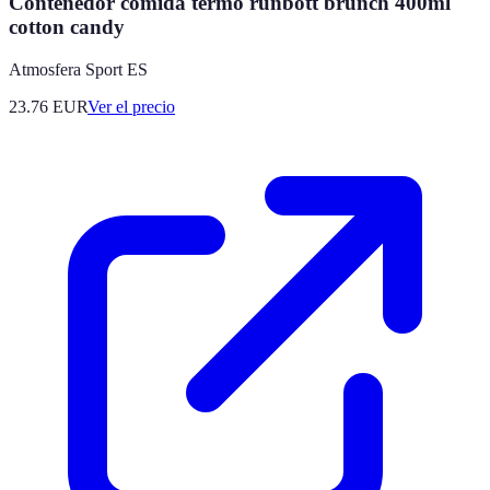
Contenedor comida termo runbott brunch 400ml
cotton candy
Atmosfera Sport ES
23.76
EUR
Ver el precio