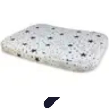
Vitalidad Sana
Ejercicio y Salud
Salud Mental
Salud y Bienestar
Nutrición
Bienestar
y Vitalidad
Vitalidad Sana