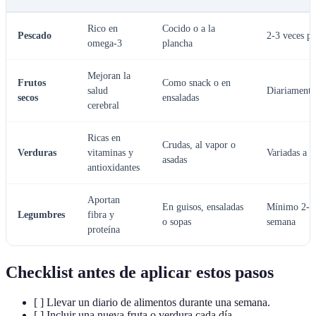
Rico en
Cocido o a la
Pescado
2-3 veces p
omega-3
plancha
Mejoran la
Frutos
Como snack o en
salud
Diariamente
secos
ensaladas
cerebral
Ricas en
Crudas, al vapor o
Verduras
vitaminas y
Variadas a d
asadas
antioxidantes
Aportan
En guisos, ensaladas
Mínimo 2-3 
Legumbres
fibra y
o sopas
semana
proteína
Checklist antes de aplicar estos pasos
[ ] Llevar un diario de alimentos durante una semana.
[ ] Incluir una nueva fruta o verdura cada día.