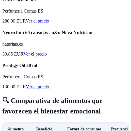
Perfumería Comas ES
280.00
EUR
Ver el precio
Neuro hup 60 cápsulas - n&n Nova Nutricion
naturitas.es
39.85
EUR
Ver el precio
Prodigy Oil 30 ml
Perfumería Comas ES
130.00
EUR
Ver el precio
🔍 Comparativa de alimentos que
favorecen el bienestar emocional
Alimento
Beneficio
Forma de consumo
Frecuencia