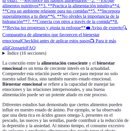
tu vida
1. **Reconoce tus hábitos alimentarios**
2. **Escoge
alimentos nutritivos**
3. **Practica la alimentación intuitiva**
4.
**Crea un ambiente relajante para tus comidas**
5. **Incorpora
superalimentos a tu dieta**
6. **No olvides la importancia de la
hidratación**
7. **Conecta con otros a través de la comida**
8.
**Revisa tus progresos y ajusta tu enfoque**
💼 Aviso de experto
🔍
Comparativa de alimentos que favorecen el bienestar
emocional
Checklist antes de aplicar estos pasos
📺 Para ir más
allá
Glossario
FAQ
Índice
(
16
secciones
)
La conexión entre la
alimentación consciente
y el
bienestar
emocional
es un tema de creciente interés en la actualidad.
Comprender esta relación puede ser clave para mejorar no solo
nuestra salud física, sino también nuestro estado emocional.
Bienestar emocional
se refiere a la capacidad de manejar las
emociones y las relaciones interpersonales, y una buena
alimentación puede ser un potente aliado en este proceso.
Diferentes estudios han demostrado que ciertos alimentos pueden
influir en nuestro estado de ánimo. Por ejemplo, se ha observado
que una dieta rica en ácidos grasos omega-3, presentes en el
pescado, las nueces y las semillas, puede contribuir a la reducción de
la depresión y la ansiedad. Al mismo tiempo, el consumo excesivo
de azúcares y productos ultraprocesados puede tener el efecto