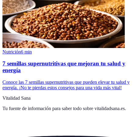
Nutrición
6
min
7 semillas supernutritivas que mejoran tu salud y
energía
Conoce las 7 semillas supernutritivas que pueden elevar tu salud y
energía. ¡No te pierdas estos consejos para una vida más vital!
Vitalidad Sana
Tu fuente de información para saber todo sobre
vitalidadsana.es
.