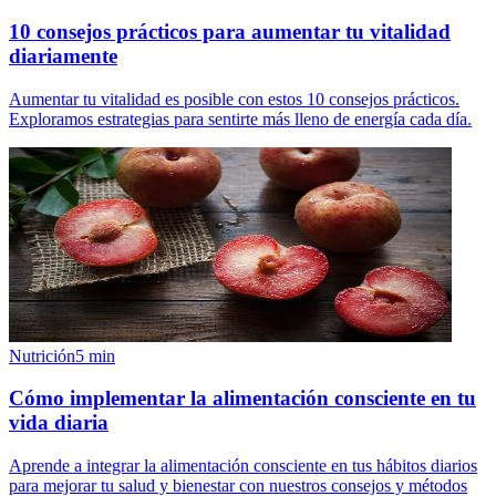
10 consejos prácticos para aumentar tu vitalidad
diariamente
Aumentar tu vitalidad es posible con estos 10 consejos prácticos.
Exploramos estrategias para sentirte más lleno de energía cada día.
Nutrición
5
min
Cómo implementar la alimentación consciente en tu
vida diaria
Aprende a integrar la alimentación consciente en tus hábitos diarios
para mejorar tu salud y bienestar con nuestros consejos y métodos