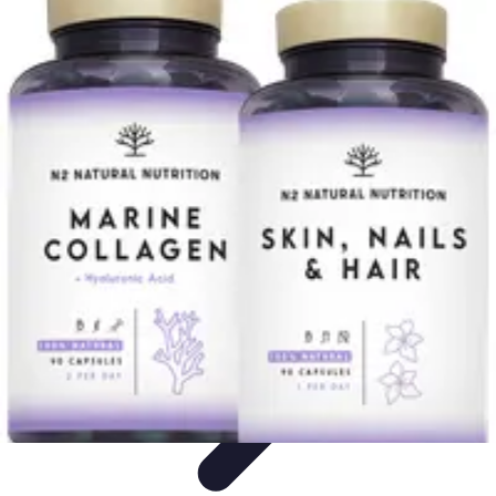
Vitalidad Sana
Ejercicio y Salud
Salud Mental
Salud y Bienestar
Nutrición
Bienestar
y Vitalidad
Vitalidad Sana