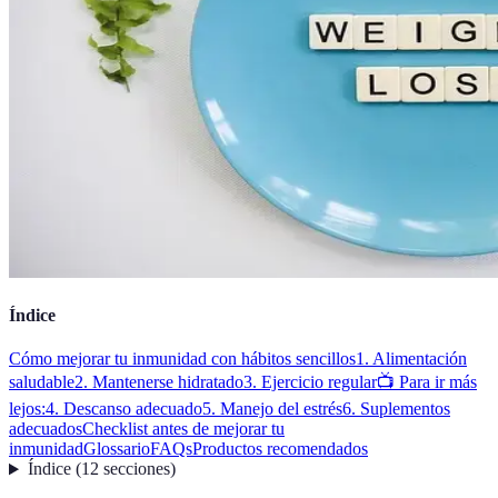
Índice
Cómo mejorar tu inmunidad con hábitos sencillos
1. Alimentación
saludable
2. Mantenerse hidratado
3. Ejercicio regular
📺 Para ir más
lejos:
4. Descanso adecuado
5. Manejo del estrés
6. Suplementos
adecuados
Checklist antes de mejorar tu
inmunidad
Glossario
FAQs
Productos recomendados
Índice
(
12
secciones
)