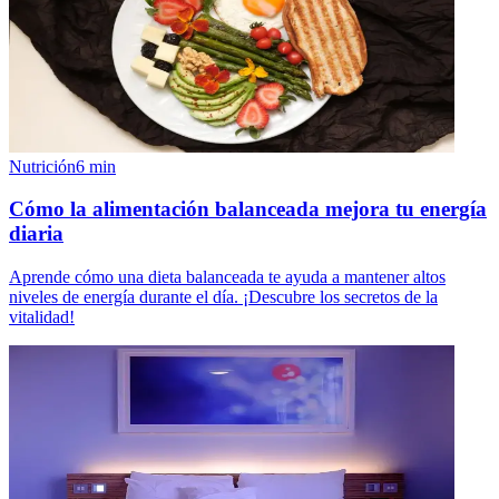
Nutrición
6
min
Cómo la alimentación balanceada mejora tu energía
diaria
Aprende cómo una dieta balanceada te ayuda a mantener altos
niveles de energía durante el día. ¡Descubre los secretos de la
vitalidad!