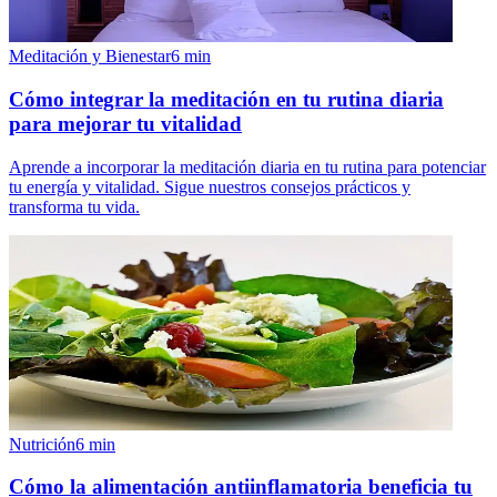
Meditación y Bienestar
6
min
Cómo integrar la meditación en tu rutina diaria
para mejorar tu vitalidad
Aprende a incorporar la meditación diaria en tu rutina para potenciar
tu energía y vitalidad. Sigue nuestros consejos prácticos y
transforma tu vida.
Nutrición
6
min
Cómo la alimentación antiinflamatoria beneficia tu