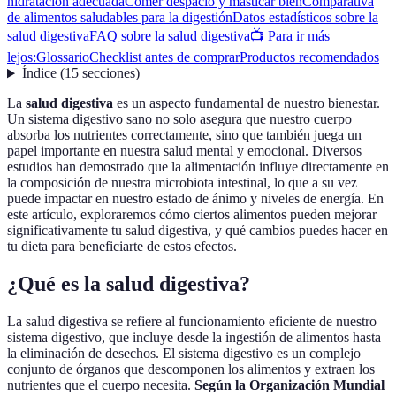
hidratación adecuada
Comer despacio y masticar bien
Comparativa
de alimentos saludables para la digestión
Datos estadísticos sobre la
salud digestiva
FAQ sobre la salud digestiva
📺 Para ir más
lejos:
Glossario
Checklist antes de comprar
Productos recomendados
Índice
(
15
secciones
)
La
salud digestiva
es un aspecto fundamental de nuestro bienestar.
Un sistema digestivo sano no solo asegura que nuestro cuerpo
absorba los nutrientes correctamente, sino que también juega un
papel importante en nuestra salud mental y emocional. Diversos
estudios han demostrado que la alimentación influye directamente en
la composición de nuestra microbiota intestinal, lo que a su vez
puede impactar en nuestro estado de ánimo y niveles de energía. En
este artículo, exploraremos cómo ciertos alimentos pueden mejorar
significativamente tu salud digestiva, y qué cambios puedes hacer en
tu dieta para beneficiarte de estos efectos.
¿Qué es la salud digestiva?
La salud digestiva se refiere al funcionamiento eficiente de nuestro
sistema digestivo, que incluye desde la ingestión de alimentos hasta
la eliminación de desechos. El sistema digestivo es un complejo
conjunto de órganos que descomponen los alimentos y extraen los
nutrientes que el cuerpo necesita.
Según la Organización Mundial