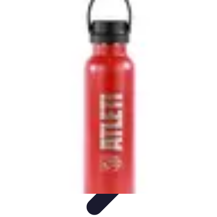
Vitalidad Sana
Ejercicio y Salud
Salud Mental
Salud y Bienestar
Nutrición
Bienestar
y Vitalidad
Vitalidad Sana