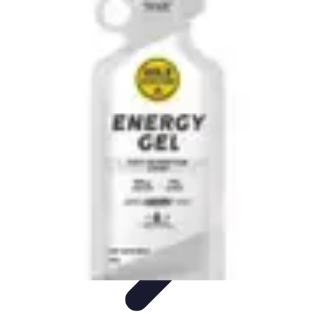
Vitalidad Sana
Ejercicio y Salud
Salud Mental
Salud y Bienestar
Nutrición
Bienestar
y Vitalidad
Vitalidad Sana