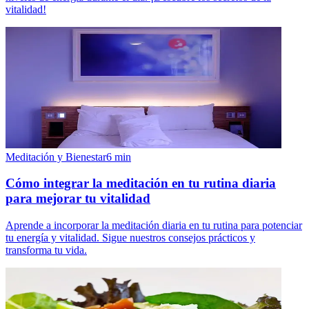
vitalidad!
Meditación y Bienestar
6
min
Cómo integrar la meditación en tu rutina diaria
para mejorar tu vitalidad
Aprende a incorporar la meditación diaria en tu rutina para potenciar
tu energía y vitalidad. Sigue nuestros consejos prácticos y
transforma tu vida.