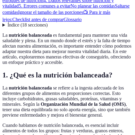
enfoques de nutrición
4. Dados relevantes sobre nutrición y
vitalidad
5. Errores comunes a evitar
No planear las comidas
Saltarse
comidas
Ignorar el tamaño de las porciones
📺 Para ir más
lejos:
Checklist antes de comprar
Glossario
Índice
(
18
secciones
)
La
nutrición balanceada
es fundamental para mantener una vida
saludable y plena. En un mundo donde el estrés y la falta de tiempo
afectan nuestra alimentación, es importante entender cómo podemos
adaptar nuestra dieta para mejorar nuestra vitalidad diaria. En este
artículo, exploraremos maneras efectivas de conseguirlo, ofreciendo
un enfoque práctico y accesible.
1. ¿Qué es la nutrición balanceada?
La
nutrición balanceada
se refiere a la ingesta adecuada de los
diferentes grupos de alimentos en proporciones correctas. Esto
incluye carbohidratos, grasas saludables, proteínas, vitaminas y
minerales. Según la
Organización Mundial de la Salud (OMS)
,
tener una dieta equilibrada no solo aporta energía, sino que también
previene enfermedades y mejora el bienestar general.
Cuando hablamos de nutrición balanceada, es esencial incluir
alimentos de todos los grupos: frutas y verduras, granos enteros,