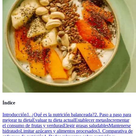
Índice
Introducción
1. ¿Qué es la nutrición balanceada?
2. Paso a paso para
mejorar tu dieta
Evaluar tu dieta actual
Establecer metas
Incrementar
el consumo de frutas y verduras
Elegir grasas saludables
Mantenerse
hidratado
Limitar azúcares y alimentos procesados
3. Comparativa de