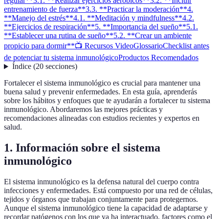
regular**
3.1. **Realizar ejercicios aeróbicos**
3.2. **Incluir
entrenamiento de fuerza**
3.3. **Practicar la moderación**
4.
**Manejo del estrés**
4.1. **Meditación y mindfulness**
4.2.
**Ejercicios de respiración**
5. **Importancia del sueño**
5.1.
**Establecer una rutina de sueño**
5.2. **Crear un ambiente
propicio para dormir**
📺 Recursos Video
Glossario
Checklist antes
de potenciar tu sistema inmunológico
Productos Recomendados
Índice
(
20
secciones
)
Fortalecer el sistema inmunológico es crucial para mantener una
buena salud y prevenir enfermedades. En esta guía, aprenderás
sobre los hábitos y enfoques que te ayudarán a fortalecer tu sistema
inmunológico. Abordaremos las mejores prácticas y
recomendaciones alineadas con estudios recientes y expertos en
salud.
1.
Información sobre el sistema
inmunológico
El sistema inmunológico es la defensa natural del cuerpo contra
infecciones y enfermedades. Está compuesto por una red de células,
tejidos y órganos que trabajan conjuntamente para protegernos.
Aunque el sistema inmunológico tiene la capacidad de adaptarse y
recordar patógenos con los que ya ha interactuado, factores como el