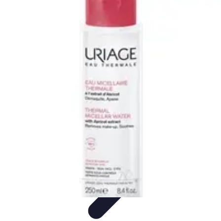
Vitalidad Sana
Ejercicio y Salud
Salud Mental
Salud y Bienestar
Nutrición
Bienestar
y Vitalidad
Vitalidad Sana