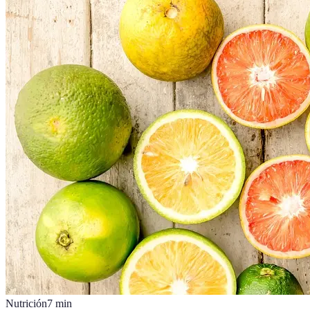
Nutrición
7
min