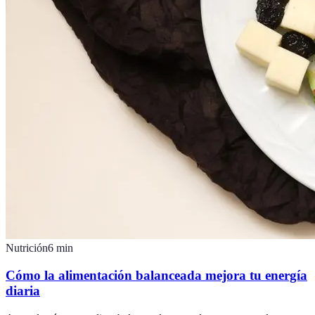
Nutrición
6
min
Cómo la alimentación balanceada mejora tu energía
diaria