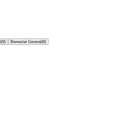
l
(
9
)
Bienestar General
(
8
)