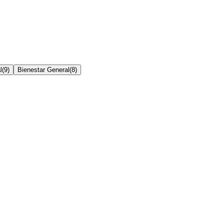
l
(
9
)
Bienestar General
(
8
)