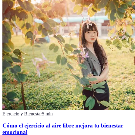
Ejercicio y Bienestar
5
min
Cómo el ejercicio al aire libre mejora tu bienestar
emocional