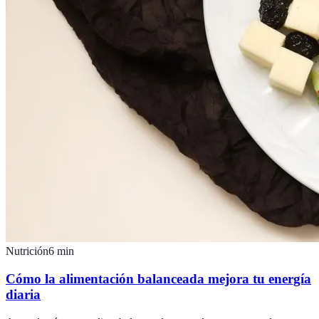
Nutrición
6
min
Cómo la alimentación balanceada mejora tu energía
diaria